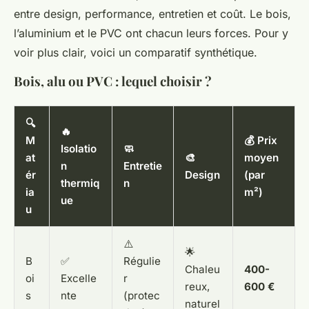
entre design, performance, entretien et coût. Le bois,
l’aluminium et le PVC ont chacun leurs forces. Pour y
voir plus clair, voici un comparatif synthétique.
Bois, alu ou PVC : lequel choisir ?
🔍
🔥
M
💰 Prix
Isolatio
🧼
at
🎨
moyen
n
Entretie
ér
Design
(par
thermiq
n
ia
m²)
ue
u
⚠️
🌟
B
✅
Régulie
Chaleu
400-
oi
Excelle
r
reux,
600 €
s
nte
(protec
naturel