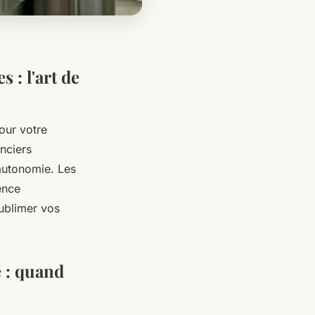
 : l'art de
our votre
nciers
autonomie. Les
ence
sublimer vos
 : quand