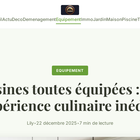
l
Actu
Deco
Demenagement
Equipement
Immo
Jardin
Maison
Piscine
T
EQUIPEMENT
ines toutes équipées 
érience culinaire iné
Lily
•
22 décembre 2025
•
7 min de lecture