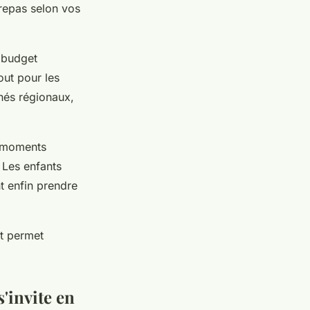
repas selon vos
 budget
out pour les
hés régionaux,
s moments
 Les enfants
t enfin prendre
et permet
s'invite en