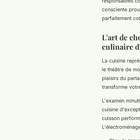
responsables c
consciente prou
parfaitement coh
L'art de c
culinaire d
La cuisine repré
le théâtre de m
plaisirs du par
transforme votre
L'examen minuti
cuisine d'except
cuisson perform
L'électroménager