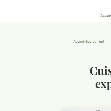
Accuei
Accueil
›
Equipement
Cuis
exp