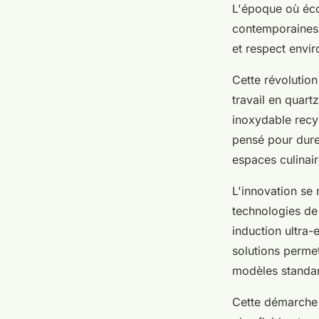
L'époque où éco
contemporaines p
et respect envi
Cette révolution
travail en quart
inoxydable recy
pensé pour dure
espaces culinair
L'innovation se 
technologies d
induction ultra-
solutions perme
modèles standa
Cette démarche 