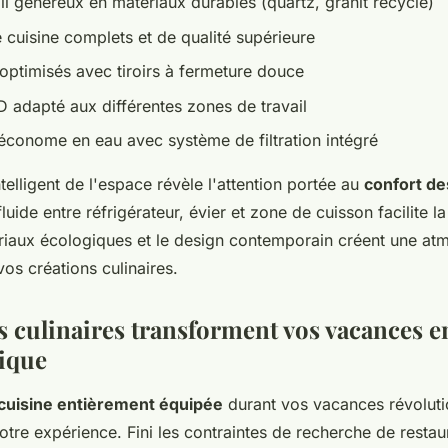
il généreux en matériaux durables (quartz, granit recyclé)
 cuisine complets et de qualité supérieure
ptimisés avec tiroirs à fermeture douce
D adapté aux différentes zones de travail
 économe en eau avec système de filtration intégré
elligent de l'espace révèle l'attention portée au
confort de
fluide entre réfrigérateur, évier et zone de cuisson facilite l
riaux écologiques et le design contemporain créent une at
vos créations culinaires.
s culinaires transforment vos vacances e
ique
cuisine entièrement équipée
durant vos vacances révolut
re expérience. Fini les contraintes de recherche de restau