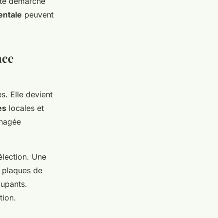
tte démarche
entale
peuvent
nce
s. Elle devient
es
locales et
énagée
élection. Une
: plaques de
cupants.
tion.