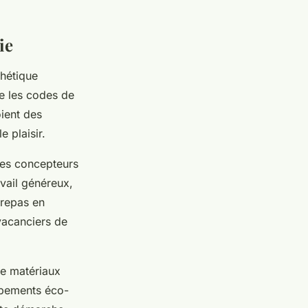
ie
thétique
e les codes de
oient des
 plaisir.
 Les concepteurs
avail généreux,
 repas en
vacanciers de
de matériaux
uipements éco-