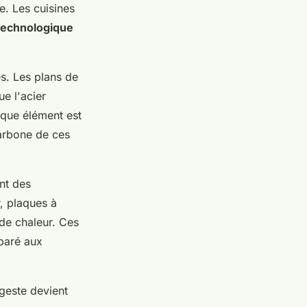
. Les cuisines
technologique
s. Les plans de
ue l'acier
aque élément est
arbone de ces
nt des
r, plaques à
 de chaleur. Ces
paré aux
geste devient