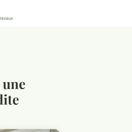
ravaux
: une
dite