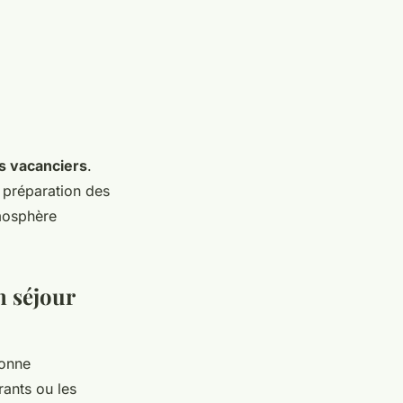
s vacanciers
.
a préparation des
mosphère
n séjour
ionne
rants ou les