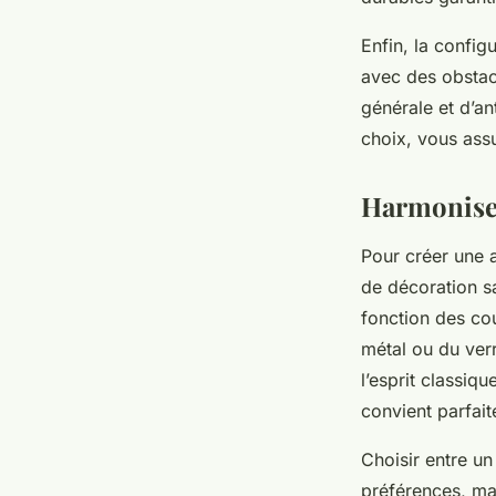
Enfin, la config
avec des obstacl
générale et d’an
choix, vous ass
Harmoniser 
Pour créer une a
de décoration sa
fonction des cou
métal ou du ver
l’esprit classiq
convient parfai
Choisir entre u
préférences, ma