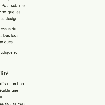
. Pour sublimer
porte-queues
ges design.
-dessus du
c. Des leds
ratiques.
udique et
lité
offrant un bon
tablir une
ou
us égarer vers