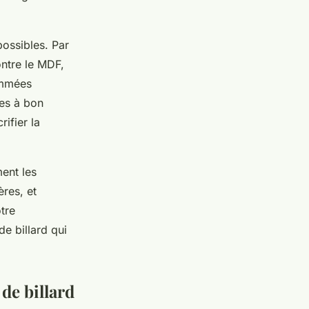
possibles. Par
ntre le MDF,
ommées
ves à bon
ifier la
ment les
ères, et
tre
e billard qui
 de billard