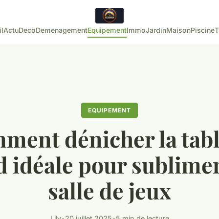
l
Actu
Deco
Demenagement
Equipement
Immo
Jardin
Maison
Piscine
T
EQUIPEMENT
ment dénicher la tabl
rd idéale pour sublimer
salle de jeux
Lily
•
20 juillet 2025
•
5 min de lecture