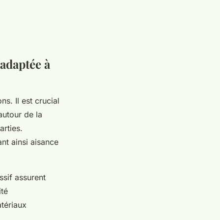
 adaptée à
s. Il est crucial
autour de la
arties.
nt ainsi aisance
ssif assurent
ité
atériaux