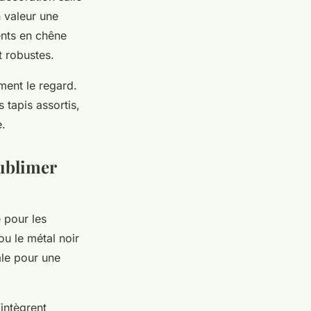
n valeur une
ents en chêne
t robustes.
ment le regard.
tapis assortis,
e.
sublimer
 pour les
ou le métal noir
ale pour une
’intègrent