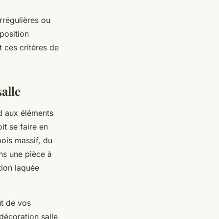
irrégulières ou
sposition
t ces critères de
salle
rd aux éléments
it se faire en
bois massif, du
ns une pièce à
tion laquée
ut de vos
décoration salle