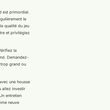
rd est primordial.
égulièrement le
a qualité du jeu
re et privilégiez
érifiez la
ebond. Demandez-
 trop grand ou
e avec une housse
allez investir
Un entretien
comme neuve