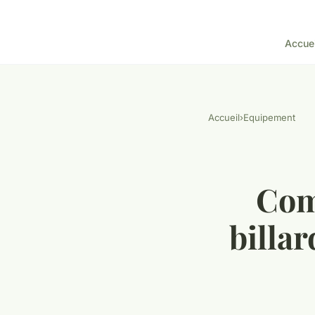
Accuei
Accueil
›
Equipement
Com
billa