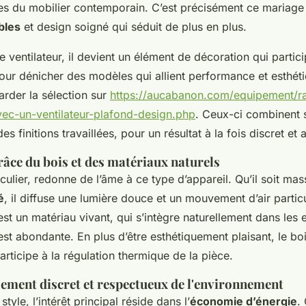
ées du mobilier contemporain. C’est précisément ce mariage
bles
et design soigné qui séduit de plus en plus.
e ventilateur, il devient un élément de décoration qui particip
our dénicher des modèles qui allient performance et esthéti
arder la sélection sur
https://aucabanon.com/equipement/ra
ec-un-ventilateur-plafond-design.php
. Ceux-ci combinent 
s finitions travaillées, pour un résultat à la fois discret et 
râce du bois et des matériaux naturels
culier, redonne de l’âme à ce type d’appareil. Qu’il soit massi
é
, il diffuse une lumière douce et un mouvement d’air partic
st un matériau vivant, qui s’intègre naturellement dans les 
est abondante. En plus d’être esthétiquement plaisant, le boi
participe à la régulation thermique de la pièce.
sement discret et respectueux de l'environnement
tyle, l’intérêt principal réside dans l’
économie d’énergie
.