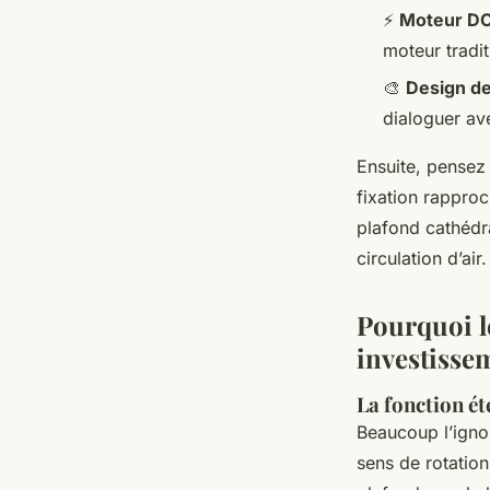
⚡
Moteur D
moteur tradit
🎨
Design de
dialoguer ave
Ensuite, pensez
fixation rapproc
plafond cathédr
circulation d’air.
Pourquoi le
investisse
La fonction été
Beaucoup l’ignor
sens de rotation