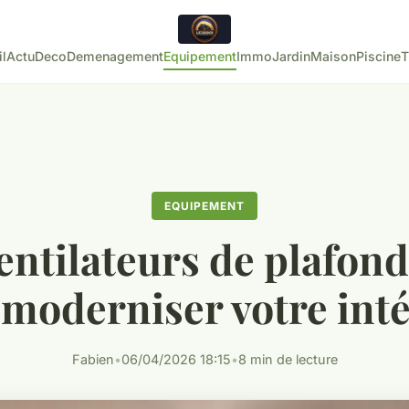
l
Actu
Deco
Demenagement
Equipement
Immo
Jardin
Maison
Piscine
T
EQUIPEMENT
entilateurs de plafon
moderniser votre int
Fabien
•
06/04/2026 18:15
•
8 min de lecture