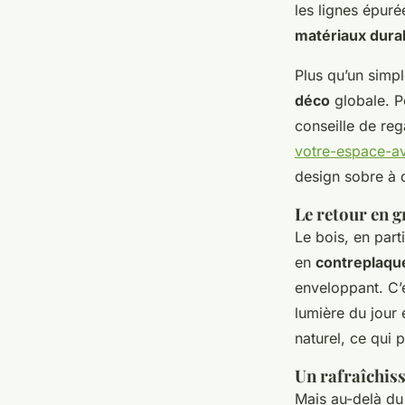
les lignes épur
matériaux dura
Plus qu’un simpl
déco
globale. P
conseille de reg
votre-espace-av
design sobre à de
Le retour en g
Le bois, en parti
en
contreplaqu
enveloppant. C’e
lumière du jour 
naturel, ce qui 
Un rafraîchis
Mais au-delà du s