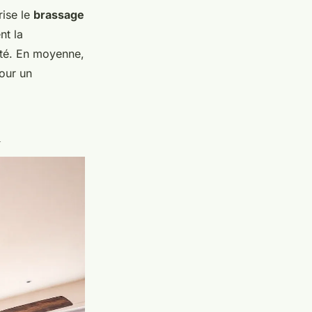
rise le
brassage
nt la
ité. En moyenne,
pour un
i