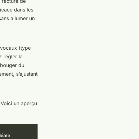
 facture de
ficace dans les
sans allumer un
 vocaux (type
 régler la
bouger du
ment, s’ajustant
. Voici un aperçu
déale