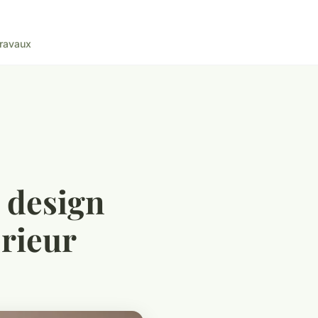
ravaux
d design
érieur