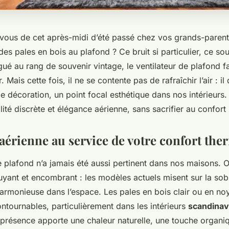
ous de cet après-midi d’été passé chez vos grands-parents
 des pales en bois au plafond ? Ce bruit si particulier, ce sou
é au rang de souvenir vintage, le ventilateur de plafond fa
 Mais cette fois, il ne se contente pas de rafraîchir l’air : il
de décoration, un point focal esthétique dans nos intérieurs.
lité discrète et élégance aérienne, sans sacrifier au confort ni
 aérienne au service de votre confort th
e plafond n’a jamais été aussi pertinent dans nos maisons. O
uyant et encombrant : les modèles actuels misent sur la sobr
 harmonieuse dans l’espace. Les pales en bois clair ou en no
tournables, particulièrement dans les intérieurs
scandina
 présence apporte une chaleur naturelle, une touche organi