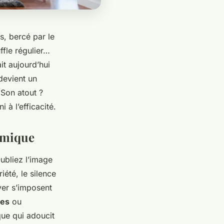
, bercé par le
ffle régulier…
it aujourd’hui
 devient un
 Son atout ?
 à l’efficacité.
ermique
ubliez l’image
iété, le silence
yer s’imposent
ves
ou
que qui adoucit