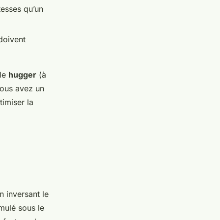
tesses qu’un
 doivent
èle
hugger
(à
 vous avez un
imiser la
n inversant le
mulé sous le