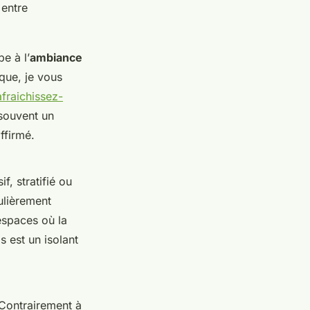
 entre
e à l’
ambiance
que, je vous
fraichissez-
souvent un
affirmé.
f, stratifié ou
ulièrement
espaces où la
s est un isolant
 Contrairement à