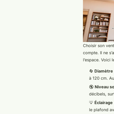
Choisir son vent
compte. Il ne s’
l’espace. Voici l
🔄
Diamètre 
à 120 cm. Au
🔇
Niveau s
décibels, sur
💡
Éclairage
le plafond a