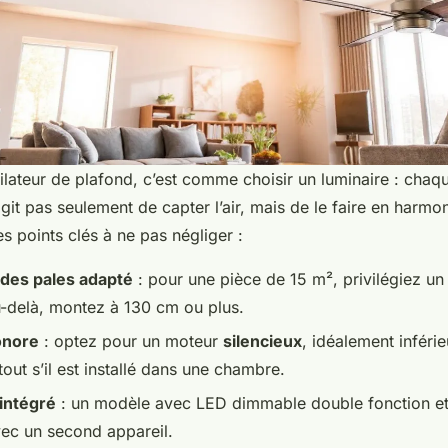
ilateur de plafond, c’est comme choisir un luminaire : chaqu
agit pas seulement de capter l’air, mais de le faire en harmo
es points clés à ne pas négliger :
des pales adapté
: pour une pièce de 15 m², privilégiez u
-delà, montez à 130 cm ou plus.
onore
: optez pour un moteur
silencieux
, idéalement inféri
tout s’il est installé dans une chambre.
 intégré
: un modèle avec LED dimmable double fonction et 
vec un second appareil.