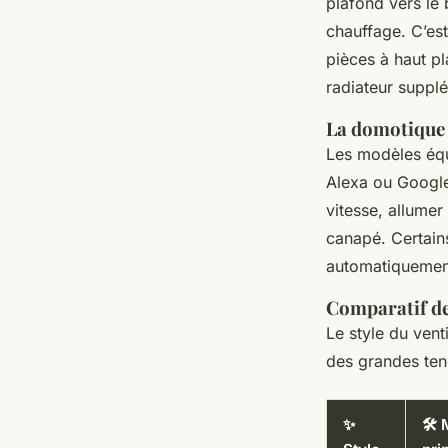
plafond vers le
chauffage. C’es
pièces à haut p
radiateur suppl
La domotique 
Les modèles équ
Alexa ou Google 
vitesse, allume
canapé. Certain
automatiquement
Comparatif de
Le style du vent
des grandes ten
✨
🛠️