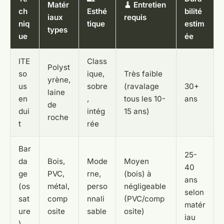
Matér
🧹 Entretien
ch
Esthé
bilité
iaux
requis
niq
tique
estim
types
ue
ée
ITE
Class
Polyst
so
ique,
Très faible
yrène,
us
sobre
(ravalage
30+
laine
en
,
tous les 10-
ans
de
dui
intég
15 ans)
roche
t
rée
Bar
25-
da
Bois,
Mode
Moyen
40
ge
PVC,
rne,
(bois) à
ans
(os
métal,
perso
négligeable
selon
sat
comp
nnali
(PVC/comp
matér
ure
osite
sable
osite)
iau
)